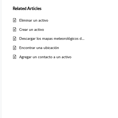
Related
Articles
Eliminar un activo
Crear un activo
Descargar los mapas meteorológicos de un activo
Encontrar una ubicación
Agregar un contacto a un activo
ho, fecha del último impacto y tipos de ubicación.